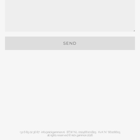
SEND
+31 6 85 02 36 87 · info@nickgammon.nl · BTW NL 002466101B25 · KvK N° 66106605
all rights reserved © nick gammon 2026