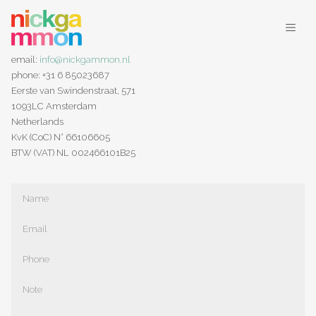
contact info
email:
info@nickgammon.nl
phone: +31 6 85023687
Eerste van Swindenstraat, 571
1093LC Amsterdam
Netherlands
KvK (CoC) N° 66106605
BTW (VAT) NL 002466101B25